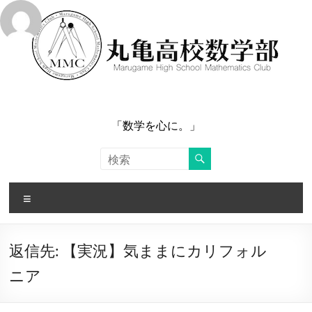
コ
ン
テ
ン
ツ
へ
ス
キ
ッ
「数学を心に。」
プ
メ
ニ
ュ
ー
返信先: 【実況】気ままにカリフォル
ニア