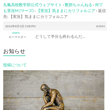
丸亀高校数学部公式ウェブサイト
›
数部ちゃんねる
›
何で
も実況M (マーズ)
›
【実況】気ままにカリフォルニア
›
返信
先: 【実況】気ままにカリフォルニア
2016年8月3日 5:08 PM
#1894
utano
どうして半分も終わるんだ…
キーマスター
お知らせ
投稿について