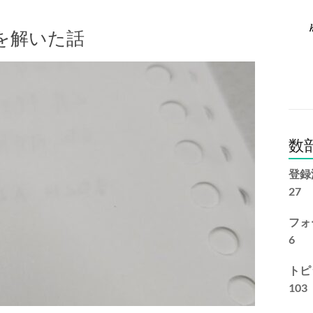
学を解いた話
数
登録
27
フォ
6
トピ
103