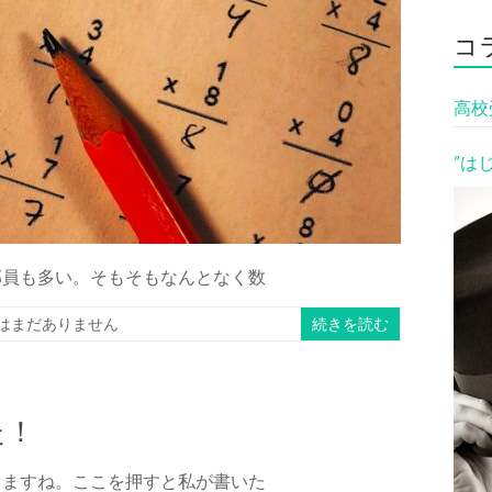
コ
高校
”は
部員も多い。そもそもなんとなく数
はまだありません
続きを読む
た！
りますね。ここを押すと私が書いた