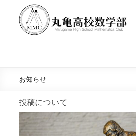
コ
ン
テ
ン
ツ
へ
ス
キ
ッ
プ
お知らせ
投稿について