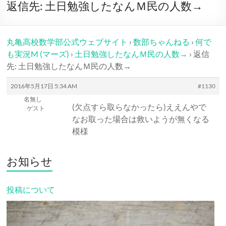
ー
返信先: 土日勉強したなんＭ民の人数→
丸亀高校数学部公式ウェブサイト
›
数部ちゃんねる
›
何で
も実況M (マーズ)
›
土日勉強したなんＭ民の人数→
›
返信
先: 土日勉強したなんＭ民の人数→
2016年5月17日 5:34 AM
#1130
名無し
(欠点すら取らなかったら)ええんやで
ゲスト
なお取った場合は救いようが無くなる
模様
お知らせ
投稿について