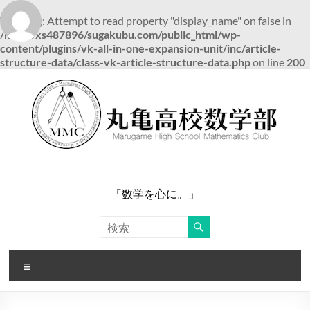
Warning
: Attempt to read property "display_name" on false in
/home/xs487896/sugakubu.com/public_html/wp-
content/plugins/vk-all-in-one-expansion-unit/inc/article-
structure-data/class-vk-article-structure-data.php
on line
200
コ
ン
テ
ン
ツ
へ
ス
キ
ッ
「数学を心に。」
プ
メ
ニ
ュ