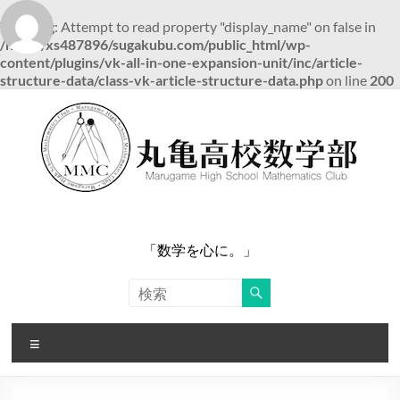
Warning
: Attempt to read property "display_name" on false in
/home/xs487896/sugakubu.com/public_html/wp-
content/plugins/vk-all-in-one-expansion-unit/inc/article-
structure-data/class-vk-article-structure-data.php
on line
200
コ
ン
テ
ン
ツ
へ
ス
キ
ッ
「数学を心に。」
プ
メ
ニ
ュ