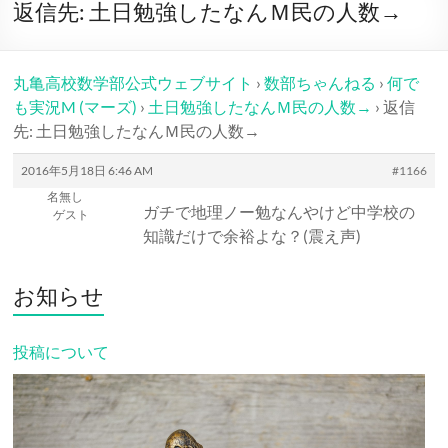
ー
返信先: 土日勉強したなんＭ民の人数→
丸亀高校数学部公式ウェブサイト
›
数部ちゃんねる
›
何で
も実況M (マーズ)
›
土日勉強したなんＭ民の人数→
›
返信
先: 土日勉強したなんＭ民の人数→
2016年5月18日 6:46 AM
#1166
名無し
ガチで地理ノー勉なんやけど中学校の
ゲスト
知識だけで余裕よな？(震え声)
お知らせ
投稿について