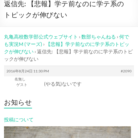
ー
返信先: 【悲報】学テ前なのに学テ系の
トピックが伸びない
丸亀高校数学部公式ウェブサイト
›
数部ちゃんねる
›
何で
も実況M (マーズ)
›
【悲報】学テ前なのに学テ系のトピッ
クが伸びない
›
返信先: 【悲報】学テ前なのに学テ系のトピ
ックが伸びない
2016年8月24日 11:30 PM
#2090
名無し
(やる気)ないです
ゲスト
お知らせ
投稿について