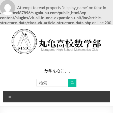
Warning
: Attempt to read property "display_name" on false in
/home/xs487896/sugakubu.com/public_html/wp-
content/plugins/vk-all-in-one-expansion-unit/inc/article-
structure-data/class-vk-article-structure-data.php
on line
200
コ
ン
テ
ン
ツ
へ
ス
キ
ッ
「数学を心に。」
プ
メ
ニ
ュ