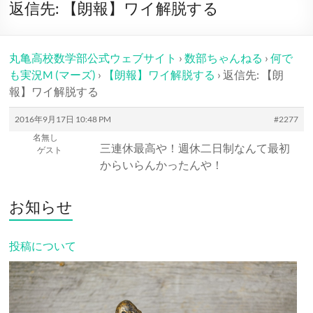
ー
返信先: 【朗報】ワイ解脱する
丸亀高校数学部公式ウェブサイト
›
数部ちゃんねる
›
何で
も実況M (マーズ)
›
【朗報】ワイ解脱する
›
返信先: 【朗
報】ワイ解脱する
2016年9月17日 10:48 PM
#2277
名無し
三連休最高や！週休二日制なんて最初
ゲスト
からいらんかったんや！
お知らせ
投稿について