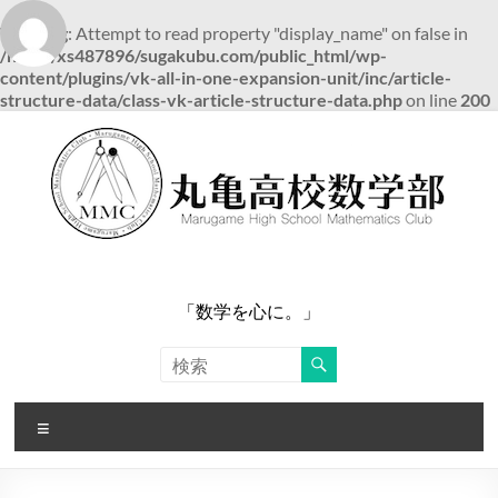
Warning
: Attempt to read property "display_name" on false in
/home/xs487896/sugakubu.com/public_html/wp-
content/plugins/vk-all-in-one-expansion-unit/inc/article-
structure-data/class-vk-article-structure-data.php
on line
200
コ
ン
テ
ン
ツ
へ
ス
キ
ッ
「数学を心に。」
プ
メ
ニ
ュ