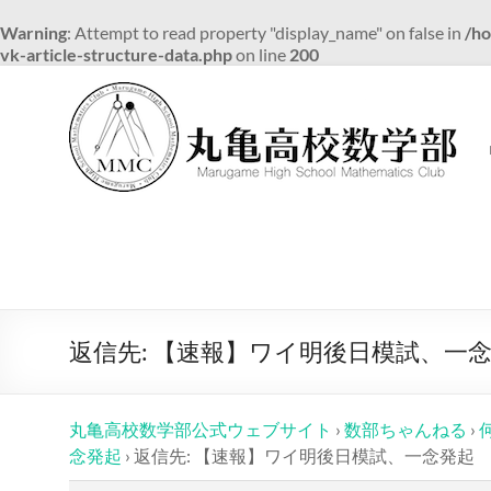
Warning
: Attempt to read property "display_name" on false in
/ho
vk-article-structure-data.php
on line
200
コ
ン
テ
ン
ツ
へ
ス
キ
ッ
プ
返信先: 【速報】ワイ明後日模試、一
丸亀高校数学部公式ウェブサイト
›
数部ちゃんねる
›
念発起
›
返信先: 【速報】ワイ明後日模試、一念発起