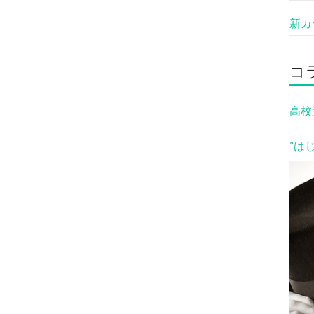
新カ
コ
高校
”は