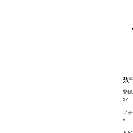
数
登録
27
フォ
6
トピ