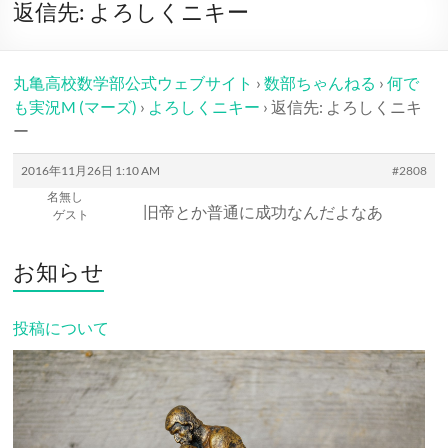
ー
返信先: よろしくニキー
丸亀高校数学部公式ウェブサイト
›
数部ちゃんねる
›
何で
も実況M (マーズ)
›
よろしくニキー
›
返信先: よろしくニキ
ー
2016年11月26日 1:10 AM
#2808
名無し
旧帝とか普通に成功なんだよなあ
ゲスト
お知らせ
投稿について