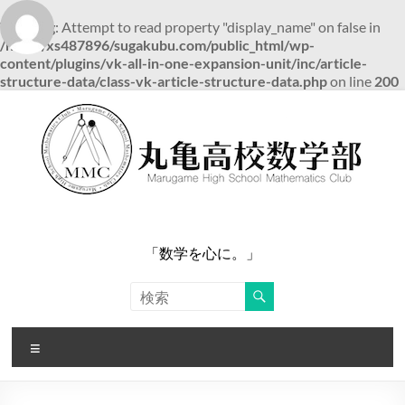
Warning
: Attempt to read property "display_name" on false in
/home/xs487896/sugakubu.com/public_html/wp-
content/plugins/vk-all-in-one-expansion-unit/inc/article-
structure-data/class-vk-article-structure-data.php
on line
200
コ
ン
テ
ン
ツ
へ
ス
キ
ッ
「数学を心に。」
プ
メ
ニ
ュ