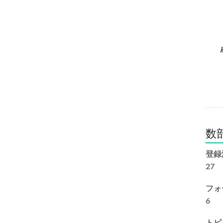
数
登録
27
フォ
6
トピ