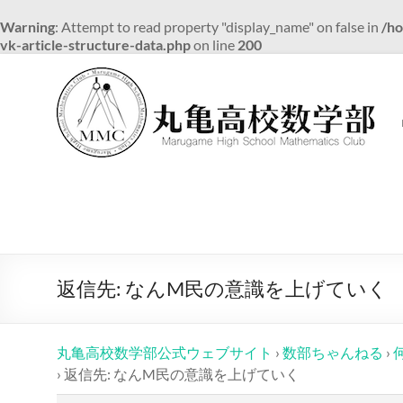
Warning
: Attempt to read property "display_name" on false in
/ho
vk-article-structure-data.php
on line
200
コ
ン
テ
ン
ツ
へ
ス
キ
ッ
プ
返信先: なんM民の意識を上げていく
丸亀高校数学部公式ウェブサイト
›
数部ちゃんねる
›
›
返信先: なんM民の意識を上げていく