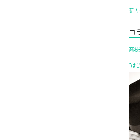
新カ
コ
高校
”は