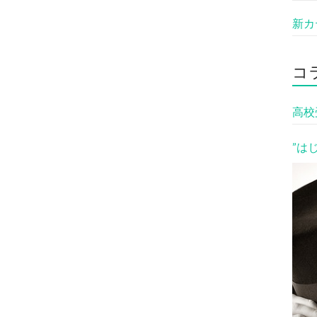
新カ
コ
高校
”は