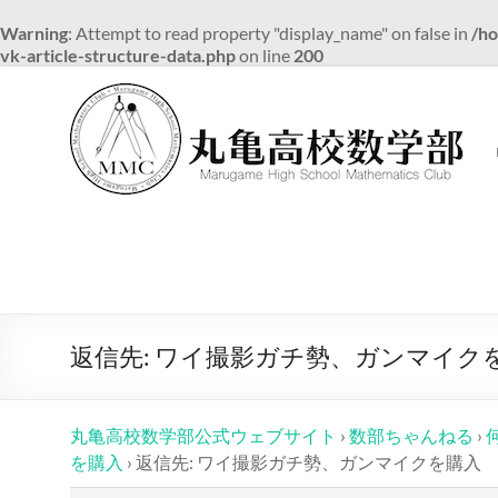
Warning
: Attempt to read property "display_name" on false in
/ho
vk-article-structure-data.php
on line
200
コ
ン
テ
ン
ツ
へ
ス
キ
ッ
プ
返信先: ワイ撮影ガチ勢、ガンマイク
丸亀高校数学部公式ウェブサイト
›
数部ちゃんねる
›
を購入
›
返信先: ワイ撮影ガチ勢、ガンマイクを購入