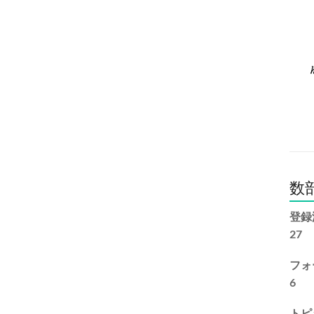
数
登録
27
フォ
6
トピ