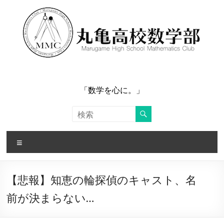
コ
ン
テ
ン
ツ
へ
ス
キ
ッ
「数学を心に。」
プ
メ
ニ
ュ
ー
【悲報】知恵の輪探偵のキャスト、名
前が決まらない…