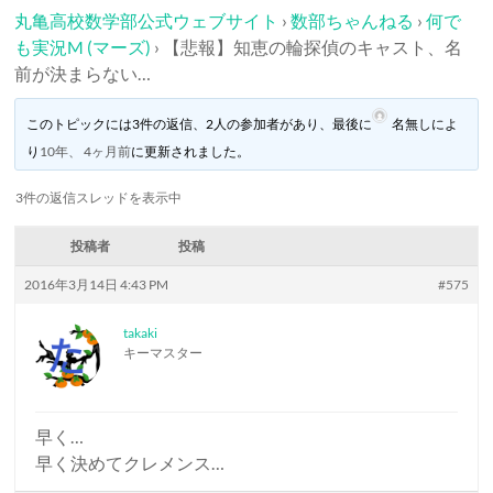
丸亀高校数学部公式ウェブサイト
›
数部ちゃんねる
›
何で
も実況M (マーズ)
›
【悲報】知恵の輪探偵のキャスト、名
前が決まらない…
このトピックには3件の返信、2人の参加者があり、最後に
名無し
によ
り
10年、 4ヶ月前
に更新されました。
3件の返信スレッドを表示中
投稿者
投稿
2016年3月14日 4:43 PM
#575
takaki
キーマスター
早く…
早く決めてクレメンス…