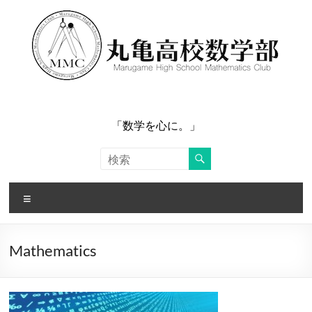
コ
ン
テ
ン
ツ
へ
ス
キ
ッ
「数学を心に。」
プ
メ
ニ
ュ
ー
Mathematics