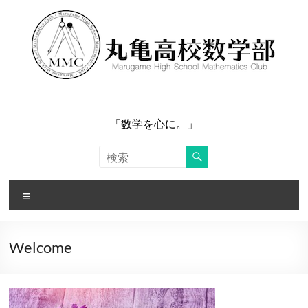
コ
ン
テ
ン
ツ
へ
ス
キ
ッ
「数学を心に。」
プ
メ
ニ
ュ
ー
Welcome