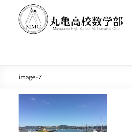
コ
ン
テ
ン
ツ
へ
ス
キ
ッ
プ
image-7