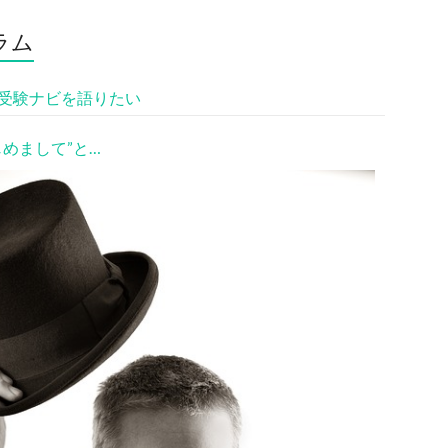
ラム
受験ナビを語りたい
じめまして”と…