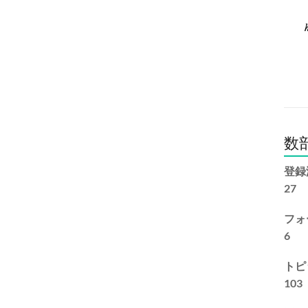
数
登録
27
フォ
6
トピ
103