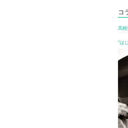
コ
高校
”は