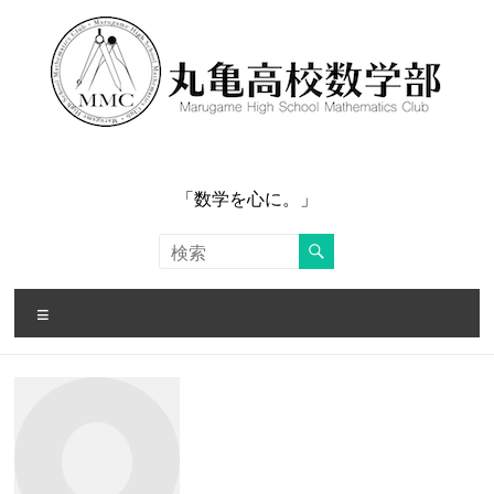
コ
ン
テ
ン
ツ
へ
ス
キ
ッ
「数学を心に。」
プ
メ
ニ
ュ
ー